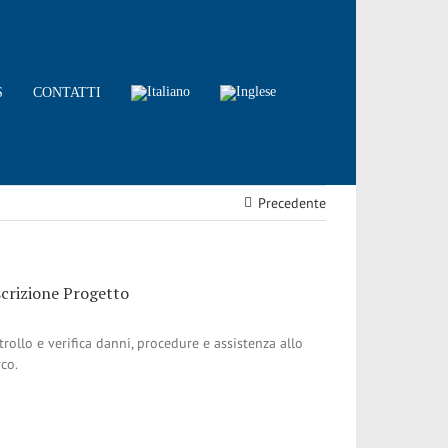
S
CONTATTI
Precedente
crizione Progetto
rollo e verifica danni, procedure e assistenza allo
co.