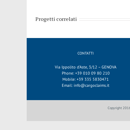
Progetti correlati
CONTATTI
Via Ippolito d’Aste, 3/12 – GENOVA
Phone:
+39 010 09 80 210
Mobile:
+39 335 5830471
Email:
info@cargoclaims.it
Copyright 2016 