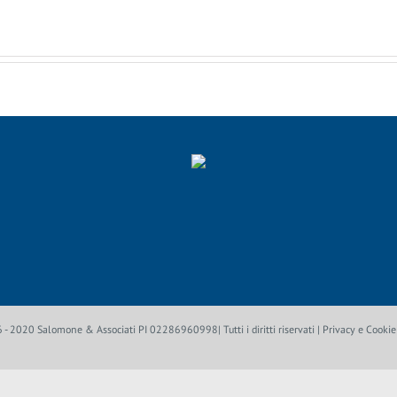
- 2020 Salomone & Associati PI 02286960998| Tutti i diritti riservati |
Privacy e Cookie